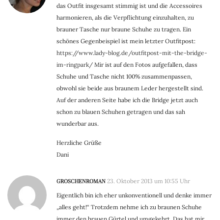
das Outfit insgesamt stimmig ist und die Accessoires
harmonieren, als die Verpflichtung einzuhalten, zu
brauner Tasche nur braune Schuhe zu tragen. Ein
schönes Gegenbeispiel ist mein letzter Outfitpost:
https://www.lady-blog.de/outfitpost-mit-the-bridge-
im-ringpark/
Mir ist auf den Fotos aufgefallen, dass
Schuhe und Tasche nicht 100% zusammenpassen,
obwohl sie beide aus braunem Leder hergestellt sind.
Auf der anderen Seite habe ich die Bridge jetzt auch
schon zu blauen Schuhen getragen und das sah
wunderbar aus.
Herzliche Grüße
Dani
GROSCHENROMAN
23. Oktober 2013 um 10:55 Uhr
Eigentlich bin ich eher unkonventionell und denke immer
„alles geht!“ Trotzdem nehme ich zu braunen Schuhe
immer den brauen Gürtel und umgekehrt. Das hat mir