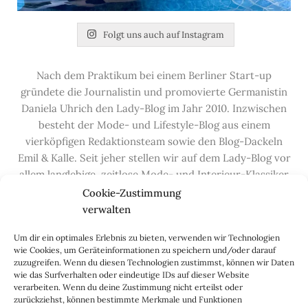
Folgt uns auch auf Instagram
Nach dem Praktikum bei einem Berliner Start-up
gründete die Journalistin und promovierte Germanistin
Daniela Uhrich den Lady-Blog im Jahr 2010. Inzwischen
besteht der Mode- und Lifestyle-Blog aus einem
vierköpfigen Redaktionsteam sowie den Blog-Dackeln
Emil & Kalle. Seit jeher stellen wir auf dem Lady-Blog vor
allem langlebige, zeitlose Mode- und Interieur-Klassiker
vor, die hochwertig verarbeitet und unter guten
Cookie-Zustimmung
Bedingungen hergestellt wurden – gerne „Made in
verwalten
Germany“. Wir lieben alte, vom Aussterben bedrohte
Um dir ein optimales Erlebnis zu bieten, verwenden wir Technologien
Handwerksberufe und kleine feine Firmen, denen wir
wie Cookies, um Geräteinformationen zu speichern und/oder darauf
hier auf dem Blog eine Präsentationsfläche bieten, sowie
zuzugreifen. Wenn du diesen Technologien zustimmst, können wir Daten
alle Dinge, die das Leben ein bisschen schöner machen.
wie das Surfverhalten oder eindeutige IDs auf dieser Website
verarbeiten. Wenn du deine Zustimmung nicht erteilst oder
Darüber hinaus legen wir großen Wert auf den
zurückziehst, können bestimmte Merkmale und Funktionen
Austausch mit Euch, den Leserinnen – über die