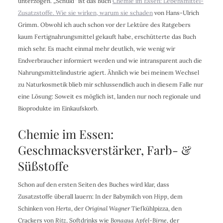
unterzogen. „Schuld“ ist das Buch
Chemie im Essen: Lebensmittel-
Zusatzstoffe. Wie sie wirken, warum sie schaden
von Hans-Ulrich
Grimm. Obwohl ich auch schon vor der Lektüre des Ratgebers
kaum Fertignahrungsmittel gekauft habe, erschütterte das Buch
mich sehr. Es macht einmal mehr deutlich, wie wenig wir
Endverbraucher informiert werden und wie intransparent auch die
Nahrungsmittelindustrie agiert. Ähnlich wie bei meinem Wechsel
zu Naturkosmetik blieb mir schlussendlich auch in diesem Falle nur
eine Lösung: Soweit es möglich ist, landen nur noch regionale und
Bioprodukte im Einkaufskorb.
Chemie im Essen:
Geschmacksverstärker, Farb- &
Süßstoffe
Schon auf den ersten Seiten des Buches wird klar, dass
Zusatzstoffe überall lauern: In der Babymilch von
Hipp
, dem
Schinken von
Herta
, der
Original Wagner
Tiefkühlpizza, den
Crackers von
Ritz
, Softdrinks wie
Bonaqua Apfel-Birne
, der