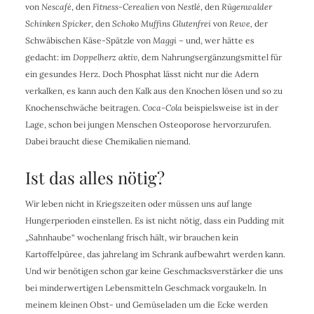
von
Nescafé
, den
Fitness-Cerealien
von
Nestlé
, den
Rügenwalder
Schinken Spicker
, den
Schoko Muffins Glutenfrei
von
Rewe,
der
Schwäbischen Käse-Spätzle von
Maggi –
und, wer hätte es
gedacht: im
Doppelherz aktiv
, dem Nahrungsergänzungsmittel für
ein gesundes Herz. Doch Phosphat lässt nicht nur die Adern
verkalken, es kann auch den Kalk aus den Knochen lösen und so zu
Knochenschwäche beitragen.
Coca-Cola
beispielsweise ist in der
Lage, schon bei jungen Menschen Osteoporose hervorzurufen.
Dabei braucht diese Chemikalien niemand.
Ist das alles nötig?
Wir leben nicht in Kriegszeiten oder müssen uns auf lange
Hungerperioden einstellen. Es ist nicht nötig, dass ein Pudding mit
„Sahnhaube“ wochenlang frisch hält, wir brauchen kein
Kartoffelpüree, das jahrelang im Schrank aufbewahrt werden kann.
Und wir benötigen schon gar keine Geschmacksverstärker die uns
bei minderwertigen Lebensmitteln Geschmack vorgaukeln. In
meinem kleinen Obst- und Gemüseladen um die Ecke werden