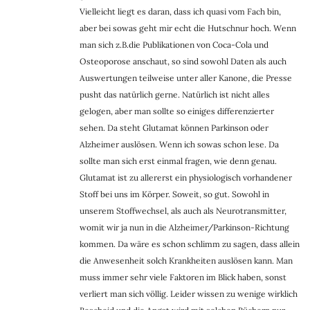
Vielleicht liegt es daran, dass ich quasi vom Fach bin,
aber bei sowas geht mir echt die Hutschnur hoch. Wenn
man sich z.B.die Publikationen von Coca-Cola und
Osteoporose anschaut, so sind sowohl Daten als auch
Auswertungen teilweise unter aller Kanone, die Presse
pusht das natürlich gerne. Natürlich ist nicht alles
gelogen, aber man sollte so einiges differenzierter
sehen. Da steht Glutamat können Parkinson oder
Alzheimer auslösen. Wenn ich sowas schon lese. Da
sollte man sich erst einmal fragen, wie denn genau.
Glutamat ist zu allererst ein physiologisch vorhandener
Stoff bei uns im Körper. Soweit, so gut. Sowohl in
unserem Stoffwechsel, als auch als Neurotransmitter,
womit wir ja nun in die Alzheimer/Parkinson-Richtung
kommen. Da wäre es schon schlimm zu sagen, dass allein
die Anwesenheit solch Krankheiten auslösen kann. Man
muss immer sehr viele Faktoren im Blick haben, sonst
verliert man sich völlig. Leider wissen zu wenige wirklich