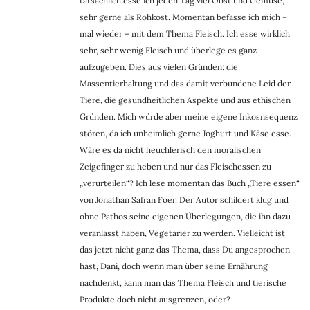
tatsächlich esse ich jeden Tag viel Obst und Gemüse,
sehr gerne als Rohkost. Momentan befasse ich mich –
mal wieder – mit dem Thema Fleisch. Ich esse wirklich
sehr, sehr wenig Fleisch und überlege es ganz
aufzugeben. Dies aus vielen Gründen: die
Massentierhaltung und das damit verbundene Leid der
Tiere, die gesundheitlichen Aspekte und aus ethischen
Gründen. Mich würde aber meine eigene Inkosnsequenz
stören, da ich unheimlich gerne Joghurt und Käse esse.
Wäre es da nicht heuchlerisch den moralischen
Zeigefinger zu heben und nur das Fleischessen zu
„verurteilen“? Ich lese momentan das Buch „Tiere essen“
von Jonathan Safran Foer. Der Autor schildert klug und
ohne Pathos seine eigenen Überlegungen, die ihn dazu
veranlasst haben, Vegetarier zu werden. Vielleicht ist
das jetzt nicht ganz das Thema, dass Du angesprochen
hast, Dani, doch wenn man über seine Ernährung
nachdenkt, kann man das Thema Fleisch und tierische
Produkte doch nicht ausgrenzen, oder?