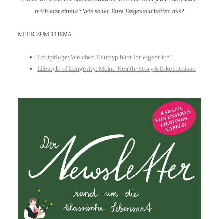
mich erst einmal: Wie sehen Eure Essgewohnheiten aus?
MEHR ZUM THEMA
Hautpflege: Welchen Hauttyp habt Ihr eigentlich?
Lifestyle of Longevity: Meine Health-Story & Erkenntnisse