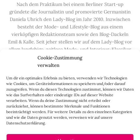
Nach dem Praktikum bei einem Berliner Start-up
gründete die Journalistin und promovierte Germanistin
Daniela Uhrich den Lady-Blog im Jahr 2010. Inzwischen
besteht der Mode- und Lifestyle-Blog aus einem
vierköpfigen Redaktionsteam sowie den Blog-Dackeln
Emil & Kalle. Seit jeher stellen wir auf dem Lady-Blog vor
allem langlebige, zeitlose Mode- und Interieur-Klassiker
vor, die hochwertig verarbeitet und unter guten
Cookie-Zustimmung
Bedingungen hergestellt wurden – gerne „Made in
verwalten
Germany“. Wir lieben alte, vom Aussterben bedrohte
Um dir ein optimales Erlebnis zu bieten, verwenden wir Technologien
Handwerksberufe und kleine feine Firmen, denen wir
wie Cookies, um Geräteinformationen zu speichern und/oder darauf
hier auf dem Blog eine Präsentationsfläche bieten, sowie
zuzugreifen. Wenn du diesen Technologien zustimmst, können wir Daten
alle Dinge, die das Leben ein bisschen schöner machen.
wie das Surfverhalten oder eindeutige IDs auf dieser Website
verarbeiten. Wenn du deine Zustimmung nicht erteilst oder
Darüber hinaus legen wir großen Wert auf den
zurückziehst, können bestimmte Merkmale und Funktionen
Austausch mit Euch, den Leserinnen – über die
beeinträchtigt werden. Für weitere Details zu den einzelnen Kategorien
Kommentarfunktion, die
Lady-Frage
, die
Love-List
, aber
und wie die Daten genutzt werden, verweisen wir auf unsere
Datenschutzerklärung.
auch über
Instagram
,
Facebook
,
Pinterest
und unseren
Newsletter
.