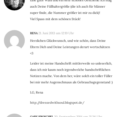
Eine gute Wahl und ein sehr schönes Geschenk! Ich mag
auch Deine Füllhaltergröße (die ich auch für Männer
super finde, die Nummer größer ist mir zu dick)!
Viel Spass mit dem schönen Stück!
RENA
21. Juni 2013 um 12:19 Uhr
Herzlichen Glückwunsch, und wie schön, dass Deine
Eltern Dich und Deine Leistungen derart wertschätzen
<3
Leider ist meine Handschrift mittlerweile so unleserlich,
dass ich mir kaum noch irgendwelche handschriftlichen
Notizen mache. Von dem her, wäre solch ein toller Füller
bei mir mehr Augenschmaus als Gebrauchsgegenstand :)
LG, Rena
http://dressedwithsoul.blogspot.de/
GABY KROSCHEL
20. September 2014 um 21:36 Uhr