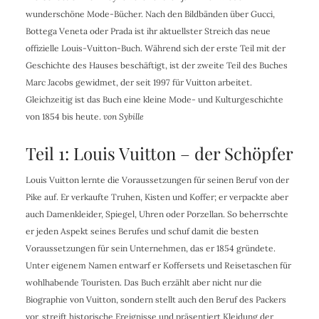
wunderschöne Mode-Bücher. Nach den Bildbänden über Gucci,
Bottega Veneta oder Prada ist ihr aktuellster Streich das neue
offizielle Louis-Vuitton-Buch. Während sich der erste Teil mit der
Geschichte des Hauses beschäftigt, ist der zweite Teil des Buches
Marc Jacobs gewidmet, der seit 1997 für Vuitton arbeitet.
Gleichzeitig ist das Buch eine kleine Mode- und Kulturgeschichte
von 1854 bis heute.
von Sybille
Teil 1: Louis Vuitton – der Schöpfer
Louis Vuitton lernte die Voraussetzungen für seinen Beruf von der
Pike auf. Er verkaufte Truhen, Kisten und Koffer; er verpackte aber
auch Damenkleider, Spiegel, Uhren oder Porzellan. So beherrschte
er jeden Aspekt seines Berufes und schuf damit die besten
Voraussetzungen für sein Unternehmen, das er 1854 gründete.
Unter eigenem Namen entwarf er Koffersets und Reisetaschen für
wohlhabende Touristen. Das Buch erzählt aber nicht nur die
Biographie von Vuitton, sondern stellt auch den Beruf des Packers
vor, streift historische Ereignisse und präsentiert Kleidung der