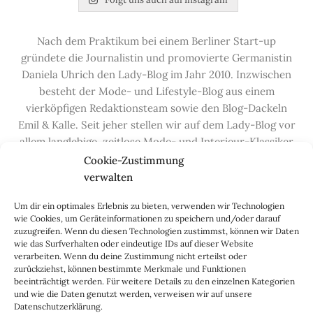
Nach dem Praktikum bei einem Berliner Start-up
gründete die Journalistin und promovierte Germanistin
Daniela Uhrich den Lady-Blog im Jahr 2010. Inzwischen
besteht der Mode- und Lifestyle-Blog aus einem
vierköpfigen Redaktionsteam sowie den Blog-Dackeln
Emil & Kalle. Seit jeher stellen wir auf dem Lady-Blog vor
allem langlebige, zeitlose Mode- und Interieur-Klassiker
vor, die hochwertig verarbeitet und unter guten
Cookie-Zustimmung
Bedingungen hergestellt wurden – gerne „Made in
verwalten
Germany“. Wir lieben alte, vom Aussterben bedrohte
Um dir ein optimales Erlebnis zu bieten, verwenden wir Technologien
Handwerksberufe und kleine feine Firmen, denen wir
wie Cookies, um Geräteinformationen zu speichern und/oder darauf
hier auf dem Blog eine Präsentationsfläche bieten, sowie
zuzugreifen. Wenn du diesen Technologien zustimmst, können wir Daten
alle Dinge, die das Leben ein bisschen schöner machen.
wie das Surfverhalten oder eindeutige IDs auf dieser Website
verarbeiten. Wenn du deine Zustimmung nicht erteilst oder
Darüber hinaus legen wir großen Wert auf den
zurückziehst, können bestimmte Merkmale und Funktionen
Austausch mit Euch, den Leserinnen – über die
beeinträchtigt werden. Für weitere Details zu den einzelnen Kategorien
Kommentarfunktion, die
Lady-Frage
, die
Love-List
, aber
und wie die Daten genutzt werden, verweisen wir auf unsere
Datenschutzerklärung.
auch über
Instagram
,
Facebook
,
Pinterest
und unseren