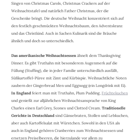
Singen von Christmas Carols, Christmas Crackers auf der
Weihnachtstafel und natürlich Father Christmas, der die
Geschenke bringt. Die deutsche Weihnacht konzentriert sich auf
den festlich geschmückten Weihnachtsbaum, den Adventskranz
und das Christkind. Auch in Sachen Kulinarik sind die Bräuche
ähnlich und doch so unterschiedlich.
Das amerikanische Weihnachtsessen
ähnelt dem Thanksgiving
Dinner. Es gibt Truthahn mit besonderem Augenmerk auf die
Füllung (Stuffing), die in jeder Familie unterschiedlich ausfällt,
Süßkartoffel-Püree mit Zimt und Kürbispie. Weihnachtliche Noten
zaubern der Gingerbread Men und Eggnogg (ein Longdrink mit Ei).
In England
feiert man mit Truthahn, Plum Pudding,
Früchtekuchen
und genießt zur alljährlichen Weihnachtsansprache von King
Charles einen Earl Grey, Scones und Clotted Cream.
Traditionelle
Gerichte in Deutschland
sind Gänsebraten, Stollen und Lebkuchen,
aber auch Kartoffelsalat mit Würstchen. Sowohl in den USA als
auch in England gehören Cranberries zum Weihnachtsessen und
ersetzen Preiselbeeren, die hierzulande vor allem zu