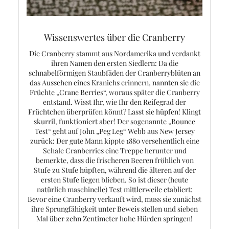
Wissenswertes über die Cranberry
Die Cranberry stammt aus Nordamerika und verdankt
ihren Namen den ersten Siedlern: Da die
schnabelförmigen Staubfäden der Cranberryblüten an
das Aussehen eines Kranichs erinnern, nannten sie die
Früchte „Crane Berries“, woraus später die Cranberry
entstand. Wisst Ihr, wie Ihr den Reifegrad der
Früchtchen überprüfen könnt? Lasst sie hüpfen! Klingt
skurril, funktioniert aber! Der sogenannte „Bounce
Test“ geht auf John „Peg Leg“ Webb aus New Jersey
zurück: Der gute Mann kippte 1880 versehentlich eine
Schale Cranberries eine Treppe herunter und
bemerkte, dass die frischeren Beeren fröhlich von
Stufe zu Stufe hüpften, während die älteren auf der
ersten Stufe liegen blieben. So ist dieser (heute
natürlich maschinelle) Test mittlerweile etabliert:
Bevor eine Cranberry verkauft wird, muss sie zunächst
ihre Sprungfähigkeit unter Beweis stellen und sieben
Mal über zehn Zentimeter hohe Hürden springen!