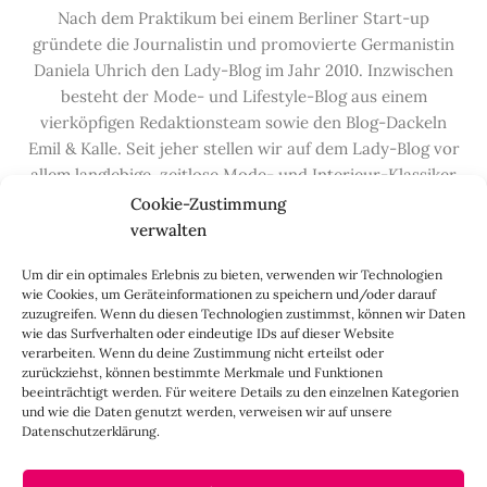
Nach dem Praktikum bei einem Berliner Start-up
gründete die Journalistin und promovierte Germanistin
Daniela Uhrich den Lady-Blog im Jahr 2010. Inzwischen
besteht der Mode- und Lifestyle-Blog aus einem
vierköpfigen Redaktionsteam sowie den Blog-Dackeln
Emil & Kalle. Seit jeher stellen wir auf dem Lady-Blog vor
allem langlebige, zeitlose Mode- und Interieur-Klassiker
vor, die hochwertig verarbeitet und unter guten
Cookie-Zustimmung
Bedingungen hergestellt wurden – gerne „Made in
verwalten
Germany“. Wir lieben alte, vom Aussterben bedrohte
Um dir ein optimales Erlebnis zu bieten, verwenden wir Technologien
Handwerksberufe und kleine feine Firmen, denen wir
wie Cookies, um Geräteinformationen zu speichern und/oder darauf
hier auf dem Blog eine Präsentationsfläche bieten, sowie
zuzugreifen. Wenn du diesen Technologien zustimmst, können wir Daten
alle Dinge, die das Leben ein bisschen schöner machen.
wie das Surfverhalten oder eindeutige IDs auf dieser Website
verarbeiten. Wenn du deine Zustimmung nicht erteilst oder
Darüber hinaus legen wir großen Wert auf den
zurückziehst, können bestimmte Merkmale und Funktionen
Austausch mit Euch, den Leserinnen – über die
beeinträchtigt werden. Für weitere Details zu den einzelnen Kategorien
Kommentarfunktion, die
Lady-Frage
, die
Love-List
, aber
und wie die Daten genutzt werden, verweisen wir auf unsere
Datenschutzerklärung.
auch über
Instagram
,
Facebook
,
Pinterest
und unseren
Newsletter
.