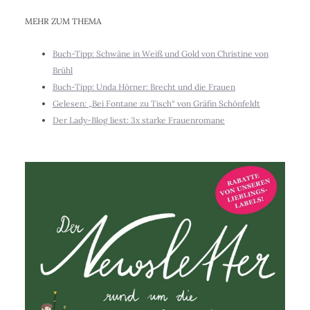
MEHR ZUM THEMA
Buch-Tipp: Schwäne in Weiß und Gold von Christine von
Brühl
Buch-Tipp: Unda Hörner: Brecht und die Frauen
Gelesen: „Bei Fontane zu Tisch“ von Gräfin Schönfeldt
Der Lady-Blog liest: 3x starke Frauenromane