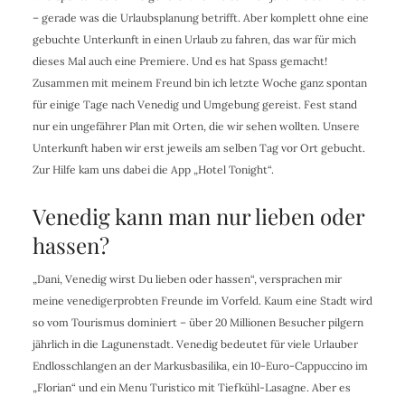
– gerade was die Urlaubsplanung betrifft. Aber komplett ohne eine
gebuchte Unterkunft in einen Urlaub zu fahren, das war für mich
dieses Mal auch eine Premiere. Und es hat Spass gemacht!
Zusammen mit meinem Freund bin ich letzte Woche ganz spontan
für einige Tage nach Venedig und Umgebung gereist. Fest stand
nur ein ungefährer Plan mit Orten, die wir sehen wollten. Unsere
Unterkunft haben wir erst jeweils am selben Tag vor Ort gebucht.
Zur Hilfe kam uns dabei die App „Hotel Tonight“.
Venedig kann man nur lieben oder
hassen?
„Dani, Venedig wirst Du lieben oder hassen“, versprachen mir
meine venedigerprobten Freunde im Vorfeld. Kaum eine Stadt wird
so vom Tourismus dominiert – ü
ber 20 Millionen Besucher pilgern
jährlich in die Lagunenstadt.
Venedig bedeutet für viele Urlauber
Endlosschlangen an der Markusbasilika, ein 10-Euro-Cappuccino im
„Florian“ und ein Menu Turistico mit Tiefkühl-Lasagne. Aber es