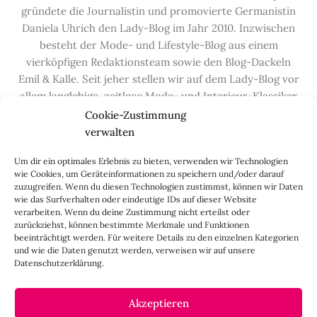
gründete die Journalistin und promovierte Germanistin
Daniela Uhrich den Lady-Blog im Jahr 2010. Inzwischen
besteht der Mode- und Lifestyle-Blog aus einem
vierköpfigen Redaktionsteam sowie den Blog-Dackeln
Emil & Kalle. Seit jeher stellen wir auf dem Lady-Blog vor
allem langlebige, zeitlose Mode- und Interieur-Klassiker
vor, die hochwertig verarbeitet und unter guten
Cookie-Zustimmung
Bedingungen hergestellt wurden – gerne „Made in
verwalten
Germany“. Wir lieben alte, vom Aussterben bedrohte
Um dir ein optimales Erlebnis zu bieten, verwenden wir Technologien
Handwerksberufe und kleine feine Firmen, denen wir
wie Cookies, um Geräteinformationen zu speichern und/oder darauf
hier auf dem Blog eine Präsentationsfläche bieten, sowie
zuzugreifen. Wenn du diesen Technologien zustimmst, können wir Daten
alle Dinge, die das Leben ein bisschen schöner machen.
wie das Surfverhalten oder eindeutige IDs auf dieser Website
verarbeiten. Wenn du deine Zustimmung nicht erteilst oder
Darüber hinaus legen wir großen Wert auf den
zurückziehst, können bestimmte Merkmale und Funktionen
Austausch mit Euch, den Leserinnen – über die
beeinträchtigt werden. Für weitere Details zu den einzelnen Kategorien
Kommentarfunktion, die
Lady-Frage
, die
Love-List
, aber
und wie die Daten genutzt werden, verweisen wir auf unsere
Datenschutzerklärung.
auch über
Instagram
,
Facebook
,
Pinterest
und unseren
Newsletter
.
Akzeptieren