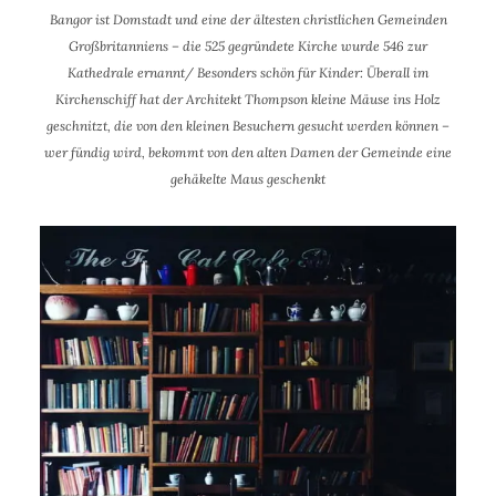
Bangor ist Domstadt und eine der ältesten christlichen Gemeinden
Großbritanniens – die 525 gegründete Kirche wurde 546 zur
Kathedrale ernannt/ Besonders schön für Kinder: Überall im
Kirchenschiff hat der Architekt Thompson kleine Mäuse ins Holz
geschnitzt, die von den kleinen Besuchern gesucht werden können –
wer fündig wird, bekommt von den alten Damen der Gemeinde eine
gehäkelte Maus geschenkt