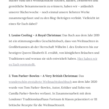
Bücher rund um’s weihnachtliche Kochen, Backen, Dekorieren und
gemütliche Beisammensein zu erinnern, haben wir – anlässlich
unserer Bücherwoche – noch einmal unsere liebsten Werke
zusammengefasst und zu den Blog-Beiträgen verlinkt. Vielleicht ist
eines für Euch dabei?
1. Louise Cooling – A Royal Christmas:
Das Buch aus dem Jahr 2019
ist ein stimmungsvolles Geschichtsbuch, dass von Weihnachten in
Großbritannien ab der Herrschaft Wilhelm I. des Eroberers bis zur
heutigen Queen Elizabeth II. erzählt, von königlichen Bräuchen und
Traditionen und woraus sie sich entwickelt haben.
Hier haben wir
es Euch vorgestellt.
2. Tom Parker-Bowles – A Very British Christmas:
Das
wunderschön gestaltete Weihnachtskochbuch
aus dem Jahr 2020
wurde von Tom Parker-Bowles, Autor, Kritiker und Sohn von
Camilla Parker-Bowles verfasst. In Zusammenarbeit mit dem
Londoner Traditionskaufhaus Fortnum & Mason präsentiert er 111
britische Rezepte für die Weihnachtszeit.