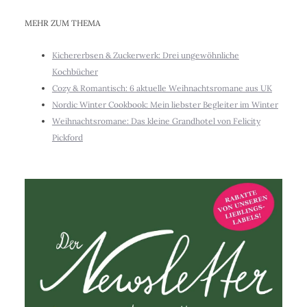
MEHR ZUM THEMA
Kichererbsen & Zuckerwerk: Drei ungewöhnliche
Kochbücher
Cozy & Romantisch: 6 aktuelle Weihnachtsromane aus UK
Nordic Winter Cookbook: Mein liebster Begleiter im Winter
Weihnachtsromane: Das kleine Grandhotel von Felicity
Pickford