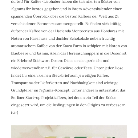
duftet! Für Kaffee-Liebhaber haben die talentierten Röster von
19grams ihr Bestes gegeben und in ihrem Adventskalender einen
spannenden Überblick über die besten Kaffees der Welt aus 24
verschiedenen Farmen zusammengestellt. Es finden sich kräftig
duftender Kaffee von der Hacienda Montecristo aus Honduras mit
Noten von Haselnuss und dunkler Schokolade neben fruchtig
aromatischem Kaffee von der Kawo Farm in Äthipien mit Noten von
Blaubeere und Jasmin. Allein das Hereinschnuppern in die Dosen ist
ein Erlebnis! Stichwort Dosen: Diese sind superleicht und
wiederverwendbar, z.B. für Gewürze oder Tees. Unter jeder Dose
findet Ihr einen kleinen Steckbrief zum jeweiligen Kaffee.
Transparenz der Lieferketten und Nachhaltigkeit sind wichtige
Grundpfeiler im 19grams-Konzept. Unter anderem unterstützt das
Berliner Start-up Projektkaffees, bei denen ein Teil der Erlöse
eingesetzt wird, um die Bedingungen in den Origins zu verbessern.
(
vir
)