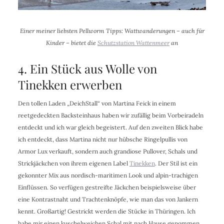
Einer meiner liebsten Pellworm Tipps: Wattwanderungen – auch für
Kinder – bietet die
Schutzstation Wattenmeer
an
4. Ein Stück aus Wolle von
Tinekken erwerben
Den tollen Laden „DeichStall“ von Martina Feick in einem
reetgedeckten Backsteinhaus haben wir zufällig beim Vorbeiradeln
entdeckt und ich war gleich begeistert. Auf den zweiten Blick habe
ich entdeckt, dass Martina nicht nur hübsche Ringelpullis von
Armor Lux verkauft, sondern auch grandiose Pullover, Schals und
Strickjäckchen von ihrem eigenen Label
Tinekken
. Der Stil ist ein
gekonnter Mix aus nordisch-maritimen Look und alpin-trachigen
Einflüssen. So verfügen gestreifte Jäckchen beispielsweise über
eine Kontrastnaht und Trachtenknöpfe, wie man das von Jankern
kennt. Großartig! Gestrickt werden die Stücke in Thüringen. Ich
habe mir einen kuschelweichen Schal mit nach Hause genommen.