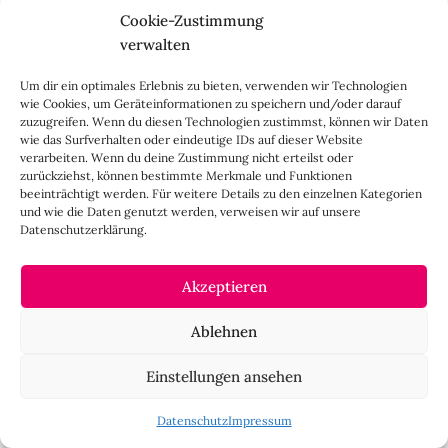
Selbst da gibt es Dinge die das Festland nicht bieten
Cookie-Zustimmung
kann. Was sehr Schade ist das es jetzt schon Läden nicht
verwalten
mehr gibt die im Bericht erwähnt worden sind.
Luftschlösser die schön sind aber sich nicht halten
Um dir ein optimales Erlebnis zu bieten, verwenden wir Technologien
konnten. Jemand der eine gute Idee gehabt hat aber
wie Cookies, um Geräteinformationen zu speichern und/oder darauf
zuzugreifen. Wenn du diesen Technologien zustimmst, können wir Daten
nicht durchgerechnet hat ob es klappt. Dies wird dann
wie das Surfverhalten oder eindeutige IDs auf dieser Website
hoch gelobt und ist später nicht mehr zu finden.
verarbeiten. Wenn du deine Zustimmung nicht erteilst oder
Ärgerlich für den Leser der es erleben möchte, der Insel
zurückziehst, können bestimmte Merkmale und Funktionen
beeinträchtigt werden. Für weitere Details zu den einzelnen Kategorien
die es nicht mehr bietet und die Schreiberin deren
und wie die Daten genutzt werden, verweisen wir auf unsere
Artikel nicht mehr aktuell ist.
Datenschutzerklärung.
Grüße von einem original Pellwormer
Akzeptieren
DANI
10. Oktober 2024 um 08:03 Uhr
Lieber Georg,
Ablehnen
Du darfst gerne als original Pellwormer noch ein paar
Einstellungen ansehen
feste Institutionen ergänzen! Ich kann natürlich nur das
empfehlen, was wir auf unserer Reise erlebt und für gut
Datenschutz
Impressum
befunden haben. Aber ich denke das Rungholtmuseum,