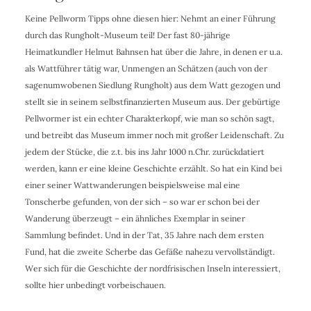
Keine Pellworm Tipps ohne diesen hier: Nehmt an einer Führung
durch das Rungholt-Museum teil! Der fast 80-jährige
Heimatkundler Helmut Bahnsen hat über die Jahre, in denen er u.a.
als Wattführer tätig war, Unmengen an Schätzen (auch von der
sagenumwobenen Siedlung Rungholt) aus dem Watt gezogen und
stellt sie in seinem selbstfinanzierten Museum aus. Der gebürtige
Pellwormer ist ein echter Charakterkopf, wie man so schön sagt,
und betreibt das Museum immer noch mit großer Leidenschaft. Zu
jedem der Stücke, die z.t. bis ins Jahr 1000 n.Chr. zurückdatiert
werden, kann er eine kleine Geschichte erzählt. So hat ein Kind bei
einer seiner Wattwanderungen beispielsweise mal eine
Tonscherbe gefunden, von der sich – so war er schon bei der
Wanderung überzeugt – ein ähnliches Exemplar in seiner
Sammlung befindet. Und in der Tat, 35 Jahre nach dem ersten
Fund, hat die zweite Scherbe das Gefäße nahezu vervollständigt.
Wer sich für die Geschichte der nordfrisischen Inseln interessiert,
sollte hier unbedingt vorbeischauen.