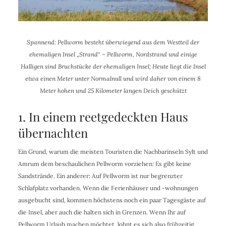
Spannend: Pellworm besteht überwiegend aus dem Westteil der
ehemaligen Insel „Strand“ – Pellworm, Nordstrand und einige
Halligen sind Bruchstücke der ehemaligen Insel; Heute liegt die Insel
etwa einen Meter unter Normalnull und wird daher von einem 8
Meter hohen und 25 Kilometer langen Deich geschützt
1. In einem reetgedeckten Haus
übernachten
Ein Grund, warum die meisten Touristen die Nachbarinseln Sylt und
Amrum dem beschaulichen Pellworm vorziehen: Es gibt keine
Sandstrände. Ein anderer: Auf Pellworm ist nur begrenzter
Schlafplatz vorhanden. Wenn die Ferienhäuser und -wohnungen
ausgebucht sind, kommen höchstens noch ein paar Tagesgäste auf
die Insel, aber auch die halten sich in Grenzen. Wenn Ihr auf
Pellworm Urlaub machen möchtet, lohnt es sich also frühzeitig