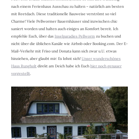
nach einem Ferienhaus Ausschau zu halten – natürlich am besten
mit Reetdach. Diese traditionelle Bauweise verströmt so viel
Charme! Viele Pellwormer Bauernhäuser sind inzwischen chic
saniert worden und halten auch einiges an Komfort bereit. Ich
empfehle Euch, über das
Inselparadies Pellworm
zu buchen und
nicht über die üblichen Kanäle wie Airbnb oder Booking.com. Der E-
Mail-Verkehr mit Friso und Donata kann sich zwar u.U. etwas
hinziehen, aber glaubt mir: Es lohnt sich!
Unser wunderschönes
Haus Rungholt
direkt am Deich habe ich Euch
hier noch genauer
vorgestellt
.